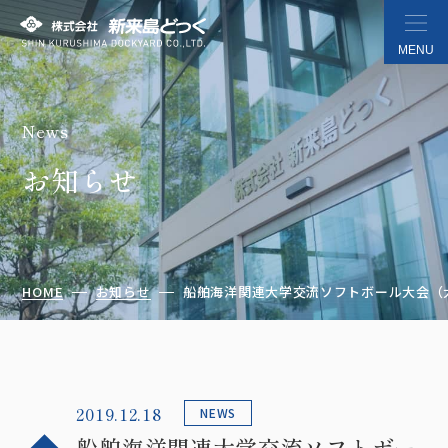
MENU
News
株式会社 新来島どっく
お知らせ
HOME
お知らせ
船舶海洋関連大学交流ソフトボール大会（大楠
2019.12.18
NEWS
船舶海洋関連大学交流ソフトボー