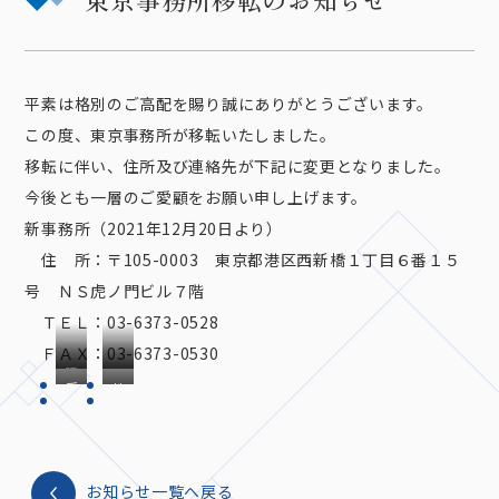
平素は格別のご高配を賜り誠にありがとうございます。
この度、東京事務所が移転いたしました。
移転に伴い、住所及び連絡先が下記に変更となりました。
今後とも一層のご愛顧をお願い申し上げます。
新事務所（2021年12月20日より）
住 所：〒105-0003 東京都港区西新橋１丁目６番１５
号 ＮＳ虎ノ門ビル７階
ＴＥＬ：03-6373-0528
ＦＡＸ：03-6373-0530
建
エ
受
地
物
ン
付
図
外
ト
観
ラ
ン
お知らせ一覧へ戻る
ス