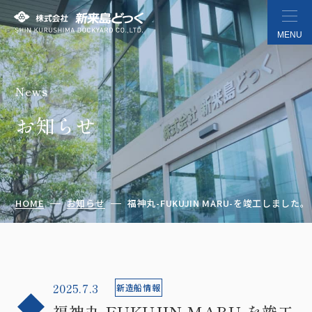
MENU
News
株式会社 新来島どっく
お知らせ
HOME
お知らせ
福神丸-FUKUJIN MARU-を竣工しました。
2025.7.3
新造船情報
福神丸-FUKUJIN MARU-を竣工