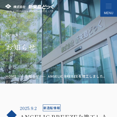
MENU
News
株式会社 新来島どっく
お知らせ
HOME
お知らせ
ANGELIC BREEZEを竣工しました。
2025.9.2
新造船情報
ANGELIC BREEZEを竣工しま