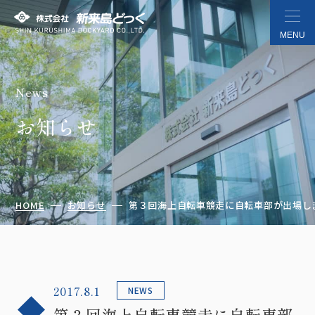
MENU
News
株式会社 新来島どっく
お知らせ
HOME
お知らせ
第３回海上自転車競走に自転車部が出場しました
2017.8.1
NEWS
第３回海上自転車競走に自転車部