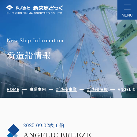
MENU
New Ship Information
株式会社 新来島どっく
新造船情報
HOME
事業案内
新造船事業
新造船情報
ANGELIC
2025.09.02竣工船
ANGELIC BREEZE