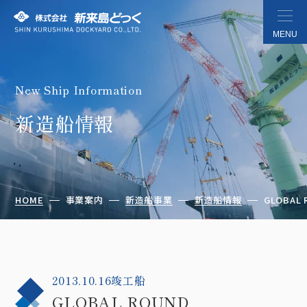
MENU
New Ship Information
株式会社 新来島どっく
新造船情報
HOME
事業案内
新造船事業
新造船情報
GLOBAL 
2013.10.16竣工船
GLOBAL ROUND