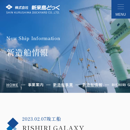
MENU
New Ship Information
株式会社 新来島どっく
新造船情報
HOME
事業案内
新造船事業
新造船情報
RISHIRI 
2023.02.07竣工船
RISHIRI GALAXY