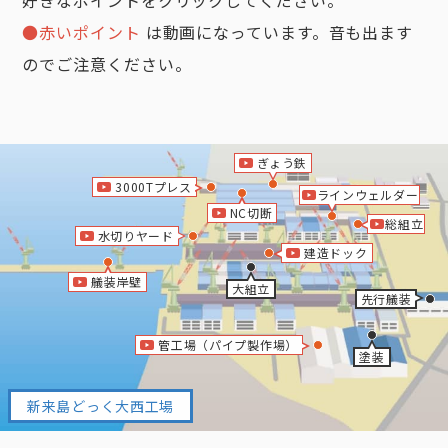
好きなポイントをクリックしてください。
●赤いポイント
は動画になっています。音も出ます
のでご注意ください。
ぎょう鉄
3000Tプレス
ラインウェルダー
NC切断
総組立
水切りヤード
建造ドック
艤装岸壁
大組立
先行艤装
管工場（パイプ製作場）
塗装
新来島どっく大西工場