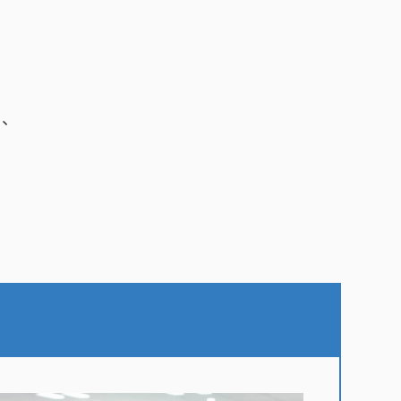
。
ら、
。